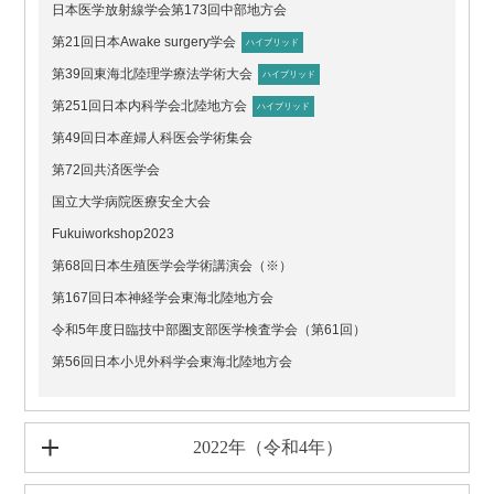
日本医学放射線学会第173回中部地方会
第21回日本Awake surgery学会
ハイブリッド
第39回東海北陸理学療法学術大会
ハイブリッド
第251回日本内科学会北陸地方会
ハイブリッド
第49回日本産婦人科医会学術集会
第72回共済医学会
国立大学病院医療安全大会
Fukuiworkshop2023
第68回日本生殖医学会学術講演会（※）
第167回日本神経学会東海北陸地方会
令和5年度日臨技中部圏支部医学検査学会（第61回）
第56回日本小児外科学会東海北陸地方会
2022年（令和4年）